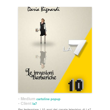
• Medium
cartoline popup
• Client
la7
Per festeggiare i 10 anni del canale televisivo di La7,