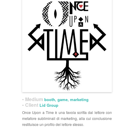
• Medium
booth, game, marketing
• Client
Lid Group
Once Upon a Time è una favola scritta dal lettore con
metafore subliminali di marketing, alla cui conclusione
restituisce un profilo del lettore stesso.